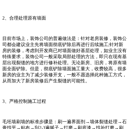
2、合理处理原有墙面
目前市场上，装饰公司的普遍做法是：针对老房装修，装饰公
司都会建议业主先将墙面彻底铲除后再进行后续施工;针对新
房的装修，考虑到开发商已对墙面做好基层处理，如业主没有
特殊要求，装饰公司一般采取局部处理的方法，即只在现有基
层出现裂缝的地方进行修补处理。无论新房、旧房，将原有墙
面全面铲除。但是，彻底铲除墙面施工量大，收费较高，很多
新房的业主为了减少装修开支，一般不愿选择此种施工方式，
从而加大了新房装修后产生裂缝的可能性。
3、严格控制施工过程
毛坯墙刷墙的标准步骤是：刷一遍界面剂→墙体裂缝处理→石
膏找平→贴布→刮2-3遍腻子→打磨→刷底漆→找补打磨→刷