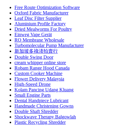
Free Route Optimization Software
Oxford Fabric Manufacturer
Leaf Disc Filter Supplier
Aluminium Profile Factory
Dried Mealworms For Poultry
Einweg Vape Gerät
RO Membrane Wholesale
Turbomolecular Pump Manufacturer
新加坡多祿溙拍賣行
Double Swing Door
cream whipper online store
Robam Range Hood Canada
Custom Cooker Machine
Flower Delivery Malaysia
High-Speed Drone
Kolam Pancing Udang Kluang
Small Engine Parts
Dental Handpiece Lubricant
Handmade Christening Gowns
Double Shaft Shredder
Shockwave Therapy Balgowlah
Plastic Recycling Shredder