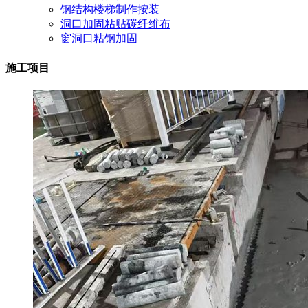
钢结构楼梯制作按装
洞口加固粘贴碳纤维布
窗洞口粘钢加固
施工项目