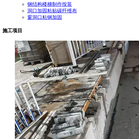
钢结构楼梯制作按装
洞口加固粘贴碳纤维布
窗洞口粘钢加固
施工项目