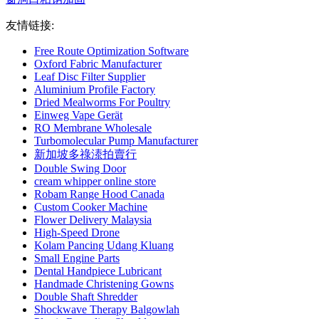
友情链接:
Free Route Optimization Software
Oxford Fabric Manufacturer
Leaf Disc Filter Supplier
Aluminium Profile Factory
Dried Mealworms For Poultry
Einweg Vape Gerät
RO Membrane Wholesale
Turbomolecular Pump Manufacturer
新加坡多祿溙拍賣行
Double Swing Door
cream whipper online store
Robam Range Hood Canada
Custom Cooker Machine
Flower Delivery Malaysia
High-Speed Drone
Kolam Pancing Udang Kluang
Small Engine Parts
Dental Handpiece Lubricant
Handmade Christening Gowns
Double Shaft Shredder
Shockwave Therapy Balgowlah